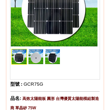
型號
:
GCR75G
品名:
高效太陽能板 圓形 台灣優質太陽能模組製造
商 單晶矽 75W