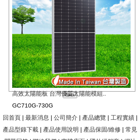
高效太陽能板 台灣優質太陽能模組..
GC710G-730G
回首頁
|
最新消息
|
公司簡介
|
產品總覽
|
工程實績
|
產品型錄下載
|
產品使用說明
|
產品保固/維修
|
常見