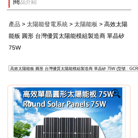
商
品介紹
產品
>
太陽能發電系統
>
太陽能板
> 高效太陽
能板 圓形 台灣優質太陽能模組製造商 單晶矽
75W