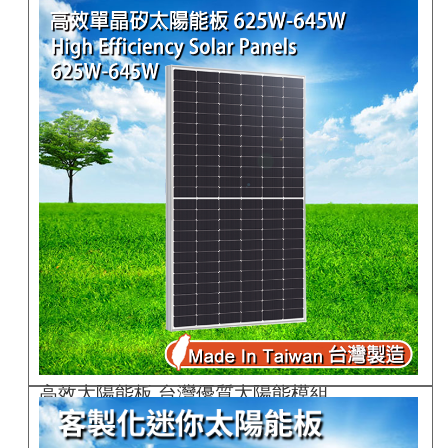
GC120F/B
高效太陽能板 台灣優質太陽能模組..
GC625G-645G