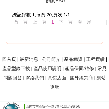
關於ESG
總記錄數:1,每頁:20,頁次:1/1
首 頁
上一頁
1
下一頁
頁 尾
回首頁
|
最新消息
|
公司簡介
|
產品總覽
|
工程實績
|
產品型錄下載
|
產品使用說明
|
產品保固/維修
|
常見
問題回答
|
聯絡我們
|
實體店面
|
國外經銷商
|
網站
導覽
台南市南區新和一路3巷7-1號,7-2號3樓