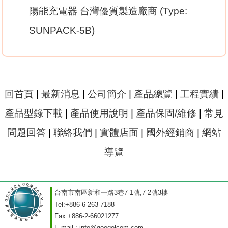
陽能充電器 台灣優質製造廠商 (Type:
SUNPACK-5B)
回首頁
|
最新消息
|
公司簡介
|
產品總覽
|
工程實績
|
產品型錄下載
|
產品使用說明
|
產品保固/維修
|
常見
問題回答
|
聯絡我們
|
實體店面
|
國外經銷商
|
網站
導覽
台南市南區新和一路3巷7-1號,7-2號3樓
Tel:
+886-6-263-7188
Fax:
+886-2-66021277
E-mail :
info@googolcom.com