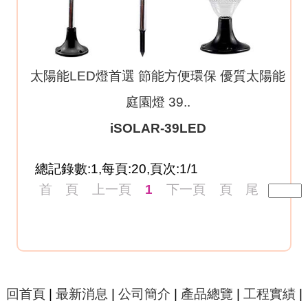
太陽能LED燈首選 節能方便環保 優質太陽能
庭園燈 39..
iSOLAR-39LED
總記錄數:1,每頁:20,頁次:1/1
首 頁
上一頁
1
下一頁
頁 尾
回首頁
|
最新消息
|
公司簡介
|
產品總覽
|
工程實績
|