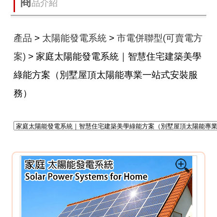
商
品介紹
產品
>
太陽能發電系統
>
市電併聯型(可賣電方
案)
> 家庭太陽能發電系統｜智慧住宅建築美學
綠能方案（別墅屋頂太陽能專業一站式安裝服
務）