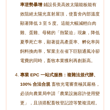
率逆勢暴增
鋪設長美高效太陽能板能有
效阻絕太陽光直射屋頂，使畜舍內部溫度
顯著降低 3 至 5 度。這能大幅減輕白肉
雞、蛋雞、母豬的「熱緊迫」現象，降低
夏季死亡率，顯著提高產蛋率、孵化率與
飼料換肉率，幫業主在省下巨額通風冷卻
電費的同時，畜牧本業獲利再創新高。
專業 EPC 一站式服務：複雜法規代辦、
100% 合法合規
畜牧光電審查極其嚴格，
必須向農業局申請「農業設施容許使用變
更」，且須搭配畜牧登記證等繁複流程。