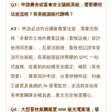
Q3：申請農舍或畜禽舍太陽能系統，需要哪些
法規流程？長美能源能代辦嗎？
A3：
申請必須符合國家農業法規，需要先取
得「非都市土地作農業設施（畜牧設施）容許
使用同意書」，且屋頂面積、畜牧登記證等皆
須符合規範。長美能源提供尊榮的 EPC 一站
式服務。從最初的結構安全鑑定、補照（若有
需要）、農業容許申請、台電併聯申請、到施
工建置及後續的 AI 發電監控，全流程皆由長
美專業團隊全權負責，業主完全無需費心。
Q4：大型畜牧集團建置 MW 級光電案場，發