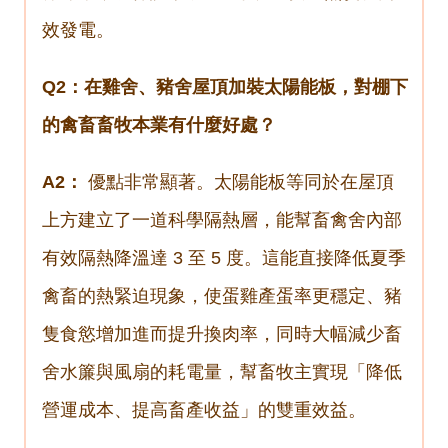
效發電。
Q2：在雞舍、豬舍屋頂加裝太陽能板，對棚下
的禽畜畜牧本業有什麼好處？
A2：
優點非常顯著。太陽能板等同於在屋頂
上方建立了一道科學隔熱層，能幫畜禽舍內部
有效隔熱降溫達 3 至 5 度。這能直接降低夏季
禽畜的熱緊迫現象，使蛋雞產蛋率更穩定、豬
隻食慾增加進而提升換肉率，同時大幅減少畜
舍水簾與風扇的耗電量，幫畜牧主實現「降低
營運成本、提高畜產收益」的雙重效益。