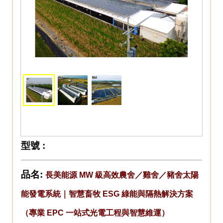
型號
:
品名:
長美能源 MW 級高效農舍／雞舍／豬舍太陽
能發電系統｜智慧畜牧 ESG 綠能與隔熱解決方案
（專業 EPC 一站式光電工程與智慧維運）