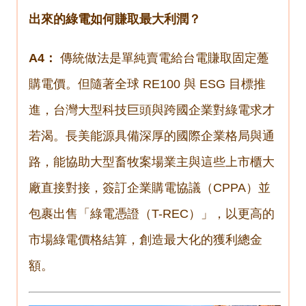
出來的綠電如何賺取最大利潤？
A4：
傳統做法是單純賣電給台電賺取固定躉
購電價。但隨著全球 RE100 與 ESG 目標推
進，台灣大型科技巨頭與跨國企業對綠電求才
若渴。長美能源具備深厚的國際企業格局與通
路，能協助大型畜牧案場業主與這些上市櫃大
廠直接對接，簽訂企業購電協議（CPPA）並
包裹出售「綠電憑證（T-REC）」，以更高的
市場綠電價格結算，創造
最大化的獲利總金
額。