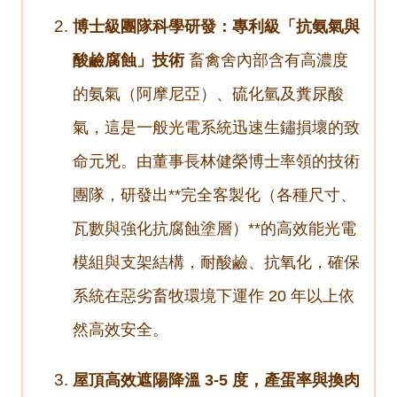
博士級團隊科學研發：專利級「抗氨氣與
酸鹼腐蝕」技術
畜禽舍內部含有高濃度
的氨氣（阿摩尼亞）、硫化氫及糞尿酸
氣，這是一般光電系統迅速生鏽損壞的致
命元兇。由董事長林健榮博士率領的技術
團隊，研發出**完全客製化（各種尺寸、
瓦數與強化抗腐蝕塗層）**的高效能光電
模組與支架結構，耐酸鹼、抗氧化，確保
系統在惡劣畜牧環境下運作 20 年以上依
然高效安全。
屋頂高效遮陽降溫 3-5 度，產蛋率與換肉