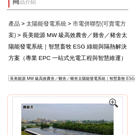
商
品介紹
產品
>
太陽能發電系統
>
市電併聯型(可賣電方
案)
> 長美能源 MW 級高效農舍／雞舍／豬舍太
陽能發電系統｜智慧畜牧 ESG 綠能與隔熱解決
方案（專業 EPC 一站式光電工程與智慧維運）