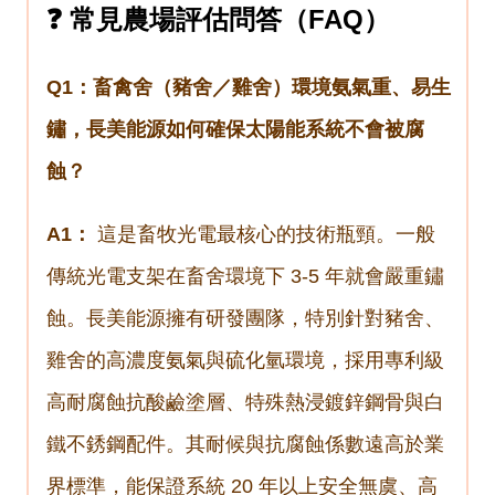
❓ 常見農場評估問答（FAQ）
Q1：畜禽舍（豬舍／雞舍）環境氨氣重、易生
鏽，長美能源如何確保太陽能系統不會被腐
蝕？
A1：
這是畜牧光電最核心的技術瓶頸。一般
傳統光電支架在畜舍環境下 3-5 年就會嚴重鏽
蝕。長美能源擁有研發團隊，特別針對豬舍、
雞舍的高濃度氨氣與硫化氫環境，採用專利級
高耐腐蝕抗酸鹼塗層、特殊熱浸鍍鋅鋼骨與白
鐵不銹鋼配件。其耐候與抗腐蝕係數遠高於業
界標準，能保證系統 20 年以上安全無虞、高