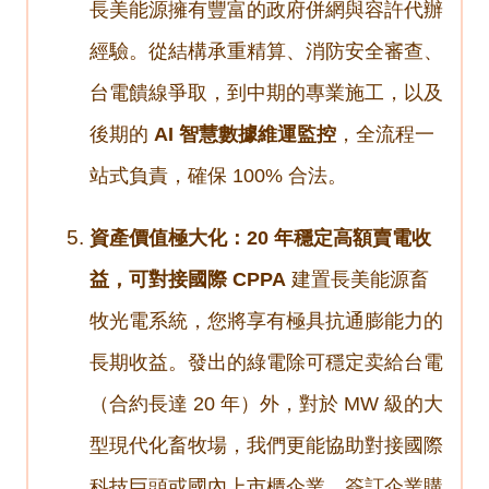
長美能源擁有豐富的政府併網與容許代辦
經驗。從結構承重精算、消防安全審查、
台電饋線爭取，到中期的專業施工，以及
後期的
AI 智慧數據維運監控
，全流程一
站式負責，確保 100% 合法。
資產價值極大化：20 年穩定高額賣電收
益，可對接國際 CPPA
建置長美能源畜
牧光電系統，您將享有極具抗通膨能力的
長期收益。發出的綠電除可穩定卖給台電
（合約長達 20 年）外，對於 MW 級的大
型現代化畜牧場，我們更能協助對接國際
科技巨頭或國內上市櫃企業，簽訂企業購