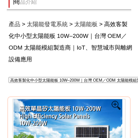
商
品介紹
產品
>
太陽能發電系統
>
太陽能板
> 高效客製
化中小型太陽能板 10W–200W｜台灣 OEM／
ODM 太陽能模組製造商｜IoT、智慧城市與離網
設備應用