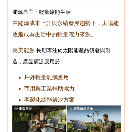
能源自主
・輕量綠能生活
在能源成本上升與永續發展趨勢下，太陽能
逐漸成為生活中的輕量電力來源。
長美能源
長期專注於太陽能產品研發與製
造，產品廣泛應用於：
戶外輕量離網應用
商用與工業輔助電力
客製化綠能解決方案