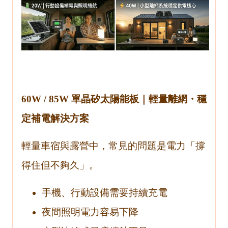
60W / 85W 單晶矽太陽能板｜輕量離網・穩
定補電解決方案
輕量車宿與露營中，常見的問題是電力「撐
得住但不夠久」。
手機、行動設備需要持續充電
夜間照明電力容易下降