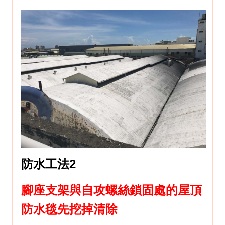
防水工法2
腳座支架與自攻螺絲鎖固處的屋頂
防水毯先挖掉清除