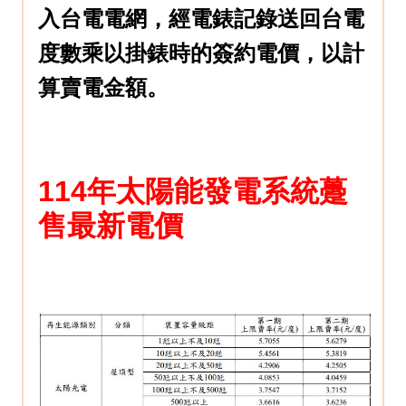
入台電電網，經電錶記錄送回台電
度數乘以掛錶時的簽約電價，以計
算賣電金額。
114
年太陽能發電系統躉
售最新電價