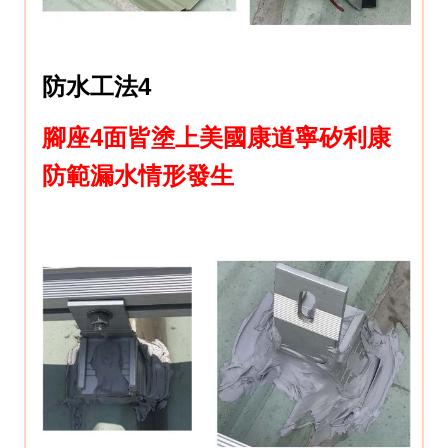
防水工法4
腳座4面皆塗上美國康道寧矽利康
防範漏水情形發生