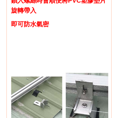
鎖入螺絲時會順便將PVC塑膠墊片
旋轉帶入
即可防水氣密