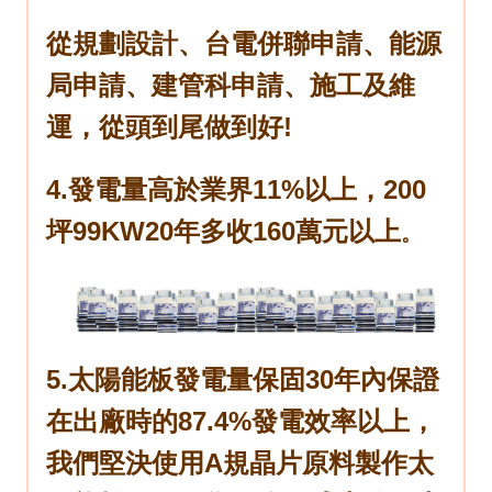
從規劃設計、台電併聯申請、能源
局申請、建管科申請、施工及維
運，從頭到尾做到好!
4.發電量高於業界11%以上，200
坪99KW20年多收160萬元以上
。
5.太陽能板發電量保固30年內保證
在出廠時的87.4%發電效率以上，
我們堅決使用A規晶片原料製作太