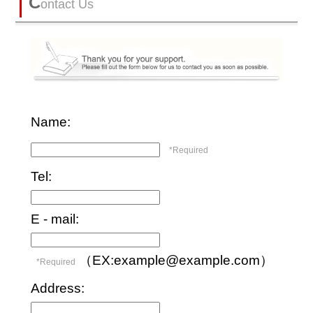
C
ontact Us
Name
:
*Required
Tel
:
E - mail
:
（EX:example@example.com）
*Required
Address
: