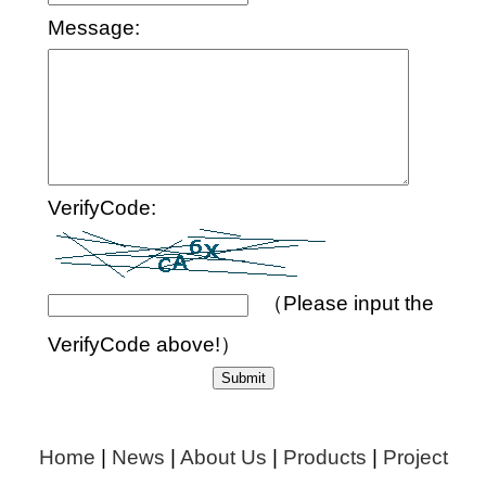
Message
:
VerifyCode
:
（Please input the
VerifyCode above!）
Home
|
News
|
About Us
|
Products
|
Project